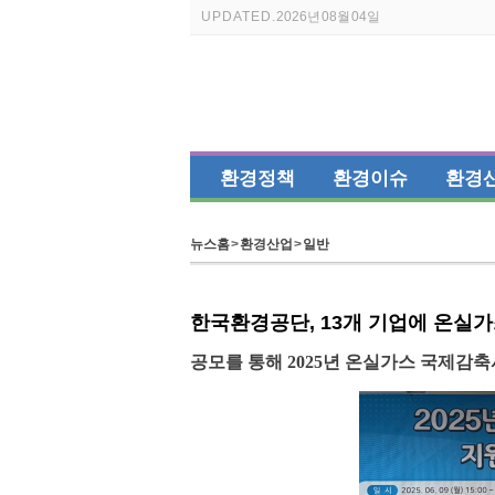
UPDATED.
2026년 08월 04일
환경정책
환경이슈
환경
뉴스홈
>
환경산업
>
일반