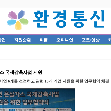
산업
자원순환
피플
오피니언
포토/영상