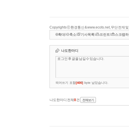
Copyrights ⓒ 환경통신 & www.ecots.net, 무단 전재
확대
l
축소
l
기사목록
l
프린트
l
스크랩하