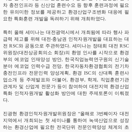
차 충전인프라 등 신산업 훈련수요 등 향후 훈련과정에 필요
한 유의미한 정보를 제공하고 환경산업구조변화 대응에 필
요한 특화훈련 개발을 독려하기 위해 개최하였다.
특히 올해 세미나는 대전광역시에서 개최됨에 따라 행사 파
급력 제고를 위해 대전‧충남권 인적자원개발을 대표하는 대
전 RSC와 공동으로 주관하였다. 세미나는 정태희 대전 RSC
위원장(대전상공회의소 회장)의 환영 인사를 시작으로 환경
부의 에코업 인재양성 방안, 한국직업능력연구원의 신기술
분야 에코업 인력수급 전망, 한국자동차환경협회의 전기차
충전인프라 전문인력 양성계획, 환경 ISC의 산대특 훈련사
업소개 등 주제발표와 더불어, 환경부, 학계, 직업훈련기관
관계자 및 산업계 전문가 등이 참여하여 대전지역 환경산업
특화 인적자원개발 활성화 방안에 대한 주제토론이 이뤄졌
다.
진광현 환경인적자원개발위원장은 “올해로 3번째이자 대전
지역에서 개최되는 첫 세미나를 통하여 녹색산업으로 성장
하는 환경산업에 필요한 전국단위 전문인력양성 체계의 초