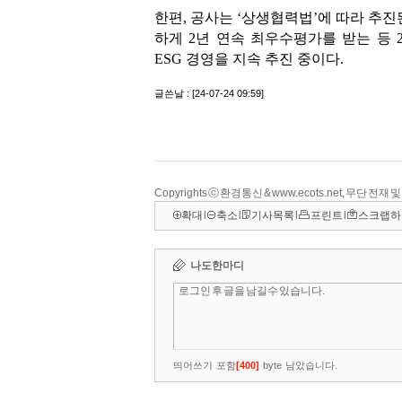
Copyrights ⓒ 환경통신 & www.ecots.net, 무단 전재
확대
l
축소
l
기사목록
l
프린트
l
스크랩하