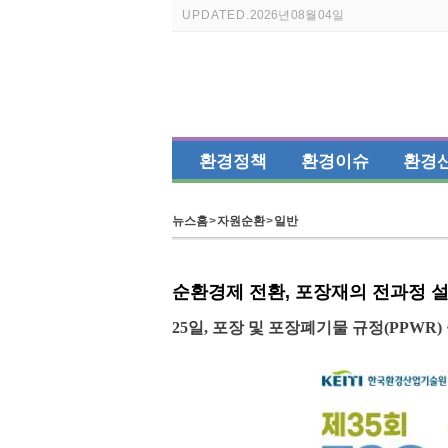
UPDATED.
2026년 08월 04일
환경정책
환경이슈
환경
뉴스홈
>
자원순환
>
일반