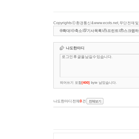
Copyrights ⓒ 환경통신 & www.ecots.net, 무단 전재
확대
l
축소
l
기사목록
l
프린트
l
스크랩하