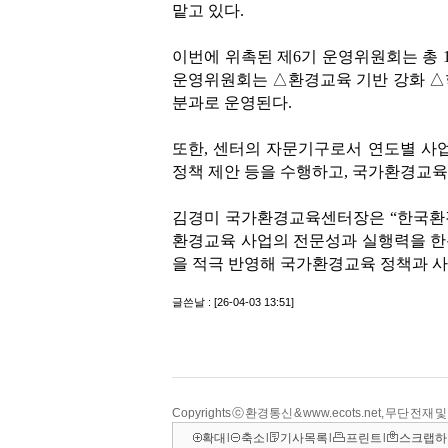
Copyrights ⓒ 환경통신 & www.ecots.net, 무단 전재
확대
l
축소
l
기사목록
l
프린트
l
스크랩하