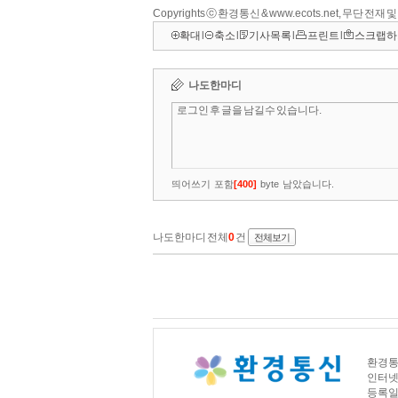
Copyrights ⓒ 환경통신 & www.ecots.net, 무단 전재
확대
l
축소
l
기사목록
l
프린트
l
스크랩하
환경통신
인터넷신문
등록일자