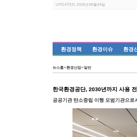
UPDATED.
2026년 08월 04일
환경정책
환경이슈
환경
뉴스홈
>
환경산업
>
일반