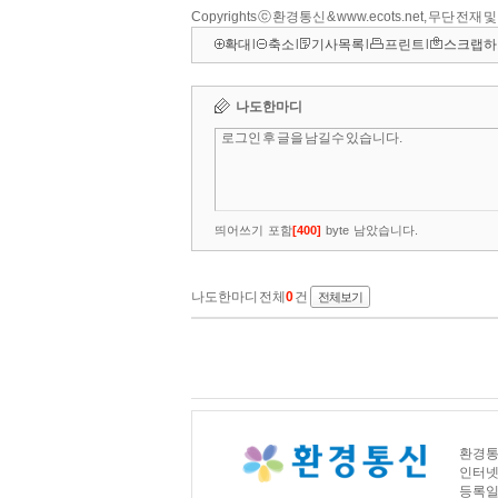
Copyrights ⓒ 환경통신 & www.ecots.net, 무단 전재
확대
l
축소
l
기사목록
l
프린트
l
스크랩하
환경통신
인터넷신문
등록일자