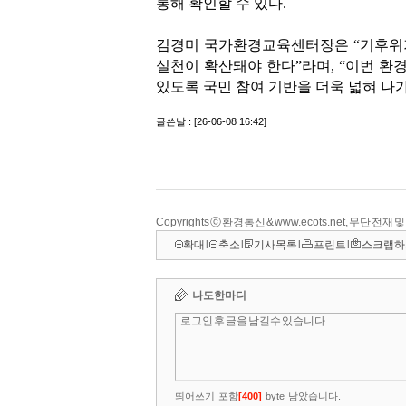
Copyrights ⓒ 환경통신 & www.ecots.net, 무단 전재
확대
l
축소
l
기사목록
l
프린트
l
스크랩하