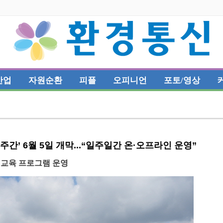
산업
자원순환
피플
오피니언
포토/영상