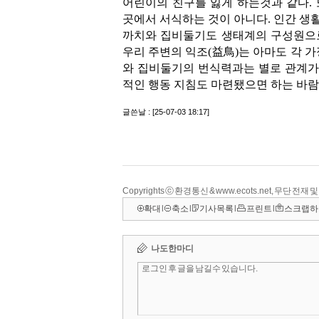
Copyrights ⓒ 환경통신 & www.ecots.net, 무단 전재
확대
l
축소
l
기사목록
l
프린트
l
스크랩하